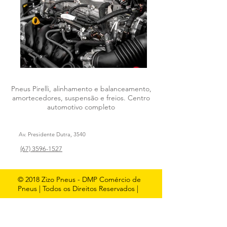
Pneus Pirelli, alinhamento e balanceamento,
amortecedores, suspensão e freios. Centro
automotivo completo
Av. Presidente Dutra, 3540
(67) 3596-1527
© 2018 Zizo Pneus - DMP Comércio de
Pneus | Todos os Direitos Reservados |