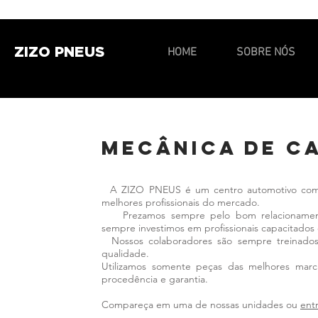
ZIZO PNEUS
HOME
SOBRE NÓS
mecânica de c
A ZIZO PNEUS é um centro automotivo comp
melhores profissionais do mercado.
Prezamos sempre pelo bom relacionamento
sempre investimos em profissionais capacitados 
Nossos colaboradores são sempre treinados 
qualidade.
Utilizamos somente peças das melhores marc
procedência e garantia.
Compareça em uma de nossas unidades ou
ent