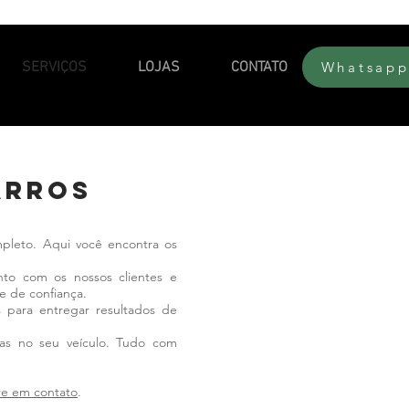
SERVIÇOS
LOJAS
CONTATO
Whatsap
arros
leto. Aqui você encontra os
 com os nossos clientes e
e de confiança.
para entregar resultados de
as no seu veículo. Tudo com
re em contato
.