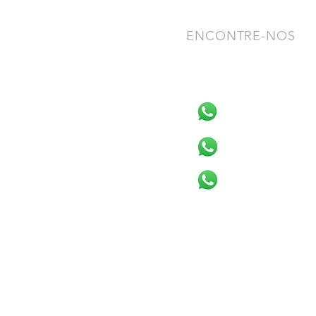
ENCONTRE-NOS
Alto Taquari
Chapadão do Su
(66) 3496-1950
(67)3562-1119
CG Afonso Pena
Cassilândia
(67) 3305-7900
(67) 3596-1527
CG Centro
Costa Rica
(67) 3383-3838
(67) 3247-1396
CG Coronel Antonino
Nova Andradina
(67) 3351-5354
(67)3441-9040