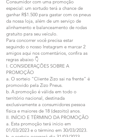
Consumidor com uma promoção
especial: um sortudo terá a chance de
ganhar R$1.500 para gastar com os pneus
da nossa loja, além de um serviço de
alinhamento e balanceamento de rodas
gratuito para seu veículo.
Para concorrer você precisa estar
seguindo o nosso Instagram e marcar 2
amigos aqui nos comentários, confira as
regras abaixo 👇
I. CONSIDERAÇÕES SOBRE A
PROMOÇÃO
a. O sorteio “Cliente Zizo sai na frente” é
promovido pela Zizo Pneus.
b. A promoção é válida em todo o
território nacional, destinada
exclusivamente a consumidores pessoa
física e maiores de 18 (dezoito) anos.
II. INÍCIO E TÉRMINO DA PROMOÇÃO
a. Esta promoção terá início em
01/03/2023 e o término em 30/03/2023.
b. o sorteio ocorrerá dia 31/03/2023